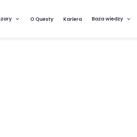
szary
Baza wiedzy
O Questy
Kariera