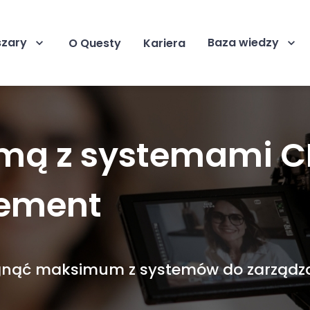
szary
Baza wiedzy
O Questy
Kariera
rmą z systemami CR
gement
iągnąć maksimum z systemów do zarządz