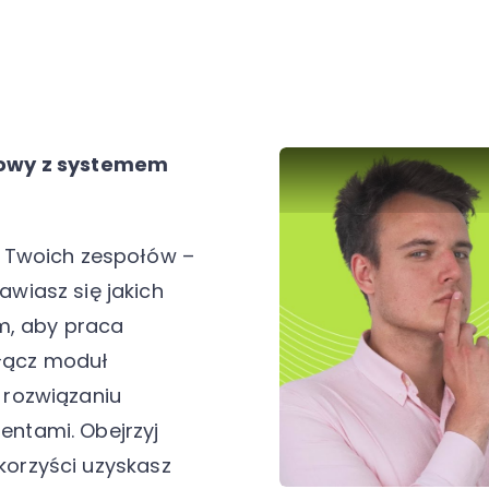
sowy z systemem
 Twoich zespołów –
wiasz się jakich
m, aby praca
ołącz moduł
 rozwiązaniu
ientami. Obejrzyj
 korzyści uzyskasz