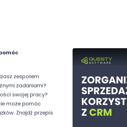
 pomóc
dzasz zespołem
óżnymi zadaniami?
ści swojej pracy?
ędzie może pomóc
zków. Znajdź przepis