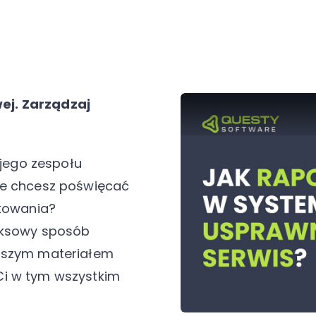
ej. Zarządzaj
jego zespołu
ie chcesz poświęcać
rtowania?
leksowy sposób
naszym materiałem
Ci w tym wszystkim