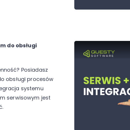
m do obsługi
enność? Posiadasz
 do obsługi procesów
tegracja systemu
 serwisowym jest
ć.