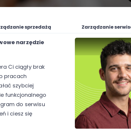
rządzanie sprzedażą
Zarządzanie serwi
awowe narzędzie
era Ci ciągły brak
 o pracach
łać szybciej
ie funkcjonalnego
ogram do serwisu
 i ciesz się