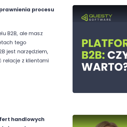
sprawnienia procesu
lu B2B, ale masz
etach tego
B jest narzędziem,
relacje z klientami
fert handlowych