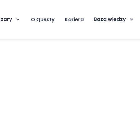
szary
Baza wiedzy
O Questy
Kariera